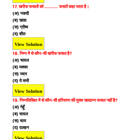
17. खरीफ फसलों को ………… फसलें कहा जाता है।
(अ) नकदी
(ब) खाद्य
(स) ग्रीष्म
(द) शीत
View Solution
18. निम्न में से कौन-सी खरीफ फसल है?
(अ) चावल
(ब) मक्का
(स) ज्वार
(द) ये सभी
View Solution
19. निम्नलिखित में से कौन-सी हरियाणा की मुख्य खाद्यान्न फसल
नहीं है?
(अ) गेहूँ
(ब) चावल
(स) चाय
(द) दलहन
View Solution