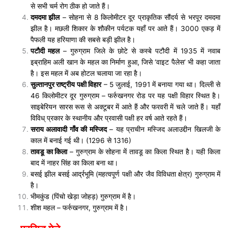
से सभी चर्म रोग ठीक हो जाते हैं।
दमदमा झील
– सोहना से 8 किलोमीटर दूर प्राकृतिक सौंदर्य से भरपूर दमदमा
झील है। मछली शिकार के शौकीन पर्यटक यहाँ पर आते हैं। 3000 एकड़ में
पैफली यह हरियाणा की सबसे बड़ी झील है।
पटौदी महल
– गुरुग्राम जिले के छोटे से कस्बे पटौदी में 1935 में नवाब
इब्राहिम अली खान के महल का निर्माण हुआ, जिसे ‘वाइट पैलेस’ भी कहा जाता
है। इस महल में अब होटल चलाया जा रहा है।
सुल्तानपुर राष्ट्रीय पक्षी विहार
– 5 जुलाई, 1991 में बनाया गया था। दिल्ली से
46 किलोमीटर दूर गुरुग्राम – फर्रुखनगर रोड पर यह पक्षी विहार स्थित है।
साइबेरियन सारस रूस से अक्टूबर में आते हैं और फरवरी में चले जाते हैं। यहाँ
विविध् प्रकार के स्थानीय और प्रवासी पक्षी हर वर्ष आते रहते हैं।
सराय अलावादी गाँव की मस्जिद
– यह प्राचीन मस्जिद अलाउद्दीन खिलजी के
काल में बनाई गई थी। (1296 से 1316)
तावडू का किला
– गुरुग्राम के सोहना में तावडू का किला स्थित है। यही किला
बाद में नाहर सिंह का किला बना था।
बसई झील बसई आर्द्रभूमि (महत्वपूर्ण पक्षी और जैव विविधता क्षेत्र) गुरुग्राम में
है।
भीमकुंड (पिंचो खेड़ा जोहड़) गुरुग्राम में है।
शीश महल – फर्रुखनगर, गुरुग्राम में है।