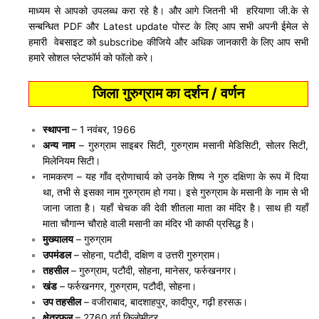
माध्यम से आपको उपलब्ध करा रहे है। और आगे जितनी भी हरियाणा जी.के से
सन्बन्धित PDF और Latest update पोस्ट के लिए आप सभी अपनी ईमेल से
हमारी वेबसाइट को subscribe कीजिये और अधिक जानकारी के लिए आप सभी
हमारे सोशल प्लेटफॉर्म को फॉलो करे।
जिला गुरुग्राम का दर्शन / वर्णन
स्थापना
– 1 नवंबर, 1966
अन्य नाम
– गुरुग्राम साइबर सिटी, गुरुग्राम मसानी मेडिसिटी, सोलर सिटी,
मिलेनियम सिटी।
नामकरण – यह गाँव द्रोणाचार्य को उनके शिष्य ने गुरु दक्षिणा के रूप में दिया
था, तभी से इसका नाम गुरुग्राम हो गया। इसे गुरुग्राम के मसानी के नाम से भी
जाना जाता है। यहाँ चेचक की देवी शीतला माता का मंदिर है। साथ ही यहाँ
माता चौगान्न चौराहे वाली मसानी का मंदिर भी काफी प्रसिद्ध है।
मुख्यालय
– गुरुग्राम
उपमंडल
– सोहना, पटौदी, दक्षिण व उत्तरी गुरुग्राम।
तहसील
– गुरुग्राम, पटौदी, सोहना, मानेसर, फर्रुखनगर।
खंड
– फर्रुखनगर, गुरुग्राम, पटौदी, सोहना।
उप तहसील
– वजीराबाद, बादशाहपुर, कादीपुर, गढ़ी हरसऊ।
क्षेत्रफल
– 2760 वर्ग किलोमीटर