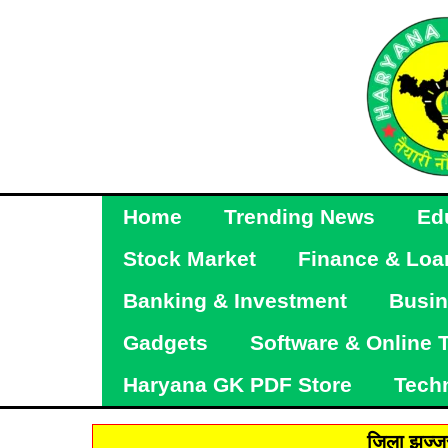
Skip
to
content
Home
Trending News
Ed
Stock Market
Finance & Loa
Banking & Investment
Busin
Gadgets
Software & Online 
Haryana GK PDF Store
Tech
जिला झज्जर