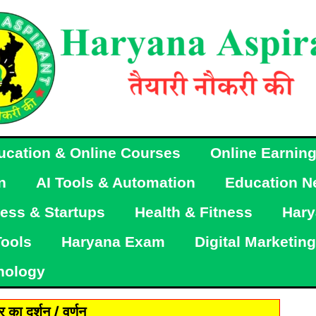
ucation & Online Courses
Online Earnin
n
AI Tools & Automation
Education N
ess & Startups
Health & Fitness
Hary
Tools
Haryana Exam
Digital Marketing
nology
 का दर्शन / वर्णन