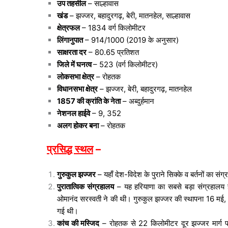
उप तहसील
– साल्हावास
खंड
– झज्जर, बहादुरगढ़, बेरी, मातनहेल, साल्हावास
क्षेत्रफल
– 1834 वर्ग किलोमीटर
लिंगानुपात
– 914/1000 (2019 के अनुसार)
साक्षरता दर
– 80.65 प्रतिशत
जिले में घनत्व
– 523 (वर्ग किलोमीटर)
लोकसभा क्षेत्र
– रोहतक
विधानसभा क्षेत्र
– झज्जर, बेरी, बहादुरगढ़, मातनहेल
1857 की क्रांति के नेता
– अब्दुर्हमान
नेशनल हाईवे
– 9, 352
अलग होकर बना
– रोहतक
प्रसिद्ध स्थल
–
गुरुकुल झज्जर
– यहाँ देश-विदेश के पुराने सिक्के व बर्तनों का संग्
पुरातात्विक संग्रहालय
– यह हरियाणा का सबसे बड़ा संग्रहालय है
ओमानंद सरस्वती ने की थी। गुरुकुल झज्जर की स्थापना 16 मई, 19
गई थी।
कांच की मस्जिद
– रोहतक से 22 किलोमीटर दूर झज्जर मार्ग पर ग