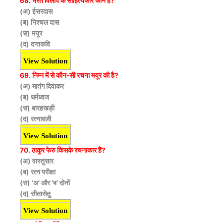
68. भरत विलाप के साहित्यकार कौन हैं?
(अ) ईसरदास
(ब) निश्चल दास
(स) मयूर
(द) दन्तकवि
View Solution
69. निम्न में से कौन-सी रचना मयूर की है?
(अ) मातंग दिवाकर
(ब) धर्मध्वज
(स) बारहखड़ी
(द) रत्नावली
View Solution
70. ठाकुर फेरु किसके रचनाकार हैं?
(अ) वास्तुसार
(ब) रत्न परीक्षा
(स) ‘अ’ और ‘ब’ दोनों
(द) सीतासेतु
View Solution