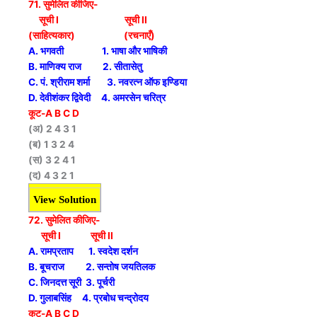
71. सुमेलित कीजिए-
सूची I सूची II
(साहित्यकार) (रचनाएँ)
A. भगवती 1. भाषा और भाषिकी
B. माणिक्य राज 2. सीतासेतु
C. पं. श्रीराम शर्मा 3. नवरत्न ऑफ इण्डिया
D. देवीशंकर द्विवेदी 4. अमरसेन चरित्र
कूट-A B C D
(अ) 2 4 3 1
(ब) 1 3 2 4
(स) 3 2 4 1
(द) 4 3 2 1
View Solution
72. सुमेलित कीजिए-
सूची I सूची II
A. रामप्रताप 1. स्वदेश दर्शन
B. बूचराज 2. सन्तोष जयतिलक
C. जिनदत्त सूरी 3. पूर्चरी
D. गुलाबसिंह 4. प्रबोध चन्द्रोदय
कूट-A B C D