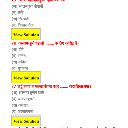
75. ख्वाजा अल्ताफ हुसैन हाली कौन थे?
(अ) स्वतन्त्रता सेनानी
(ब) कवि
(स) खिलाड़ी
(द) किसान नेता
View Solution
76. अल्ताफ हुसैन हाली ……… के लिए प्रसिद्ध है।
(अ) दोहे
(ब) सॉनेट
(स) कविता
(द) मुशायरा
View Solution
77. उर्दू काव्य का पहला घोषणा पत्र …….. द्वारा लिखा गया।
(अ) अल्ताफ हुसैन हाली
(ब) अमीर खुसरो
(स) अमराव
(द) अल्लाबख्श
View Solution