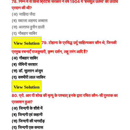
78. निम्न में से किसे ब्रिटिश सरकार ने वर्ष 1904 में ‘शमशुल उलेमा’ की उपाधि
प्रदान की थी?
(अ) जाहिदा जैदा
(ब) ख्वाजा अहमद अब्बास
(स) अल्ताफ हुसैन हाली
(द) नौबहार साबिर
79. टोहाना के प्रसिद्ध उर्दू साहित्यकार कौन थे, जिनकी
View Solution
प्रमुख रचनाएँ राजकुमारी, कृष्ण दर्शन, लहू तरंग आदि हैं?
(अ) नौबहार साबिर
(ब) जैमिनी सरशार
(स) डॉ. सुल्तान अंजुम
(द) कश्मीरी लाल जाकिर
View Solution
80. प्रो. आर पी शोख की मृत्यु के पश्चात् इनके द्वारा रचित कौन-सी पुस्तक का
प्रकाशन हुआ?
(अ) जिन्दगी के शीशे में
(ब) जिन्दगी एवं कहानी
(स) जिन्दगी की भागदौड़
(द) जिन्दगी एक कयास