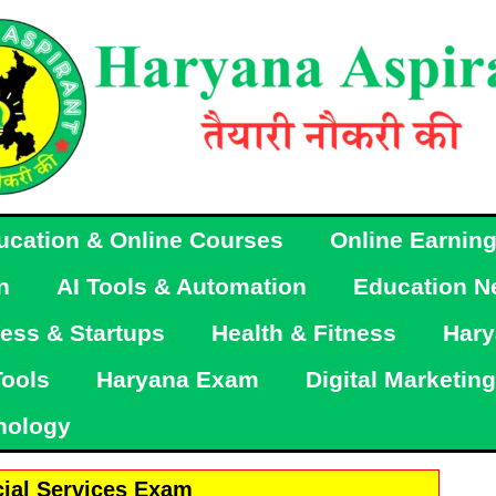
ucation & Online Courses
Online Earnin
n
AI Tools & Automation
Education N
ess & Startups
Health & Fitness
Hary
Tools
Haryana Exam
Digital Marketing
nology
cial Services Exam