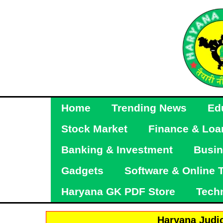
Skip
to
content
Home
Trending News
Ed
Stock Market
Finance & Loa
Banking & Investment
Busin
Gadgets
Software & Online 
Haryana GK PDF Store
Tech
Haryana Judi