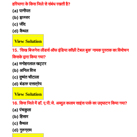
हरियाणा के किस जिले से संबंध रखती है?
(a) पानीपत
(b) झज्जर
(c) जींद
(d) कैथल
View Solution
15. ‘सिख बिजनेस लीडर्स ऑफ इंडिया कॉफ़ी टेबल बुक’ नामक पुस्तक का विमोचन
किसके द्वारा किया गया?
(a) मनोहरलाल खट्टर
(b) अनिल विज
(c) दुष्यंत चौटाला
(d) बंडारु दत्तात्रेय
View Solution
16. किस जिले में डॉ. ए.पी.जे. अब्दुल कलाम साइंस पार्क का उद्घाटन किया गया?
(a) पंचकुला
(b) हिसार
(c) कैथल
(d) गुरुग्राम