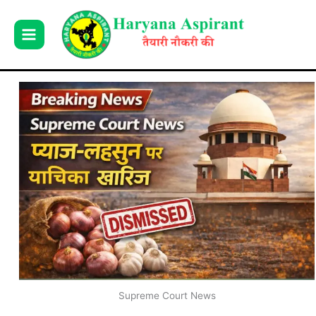
Skip
to
content
Supreme Court News