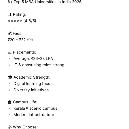
है। Top 5 MBA Universities in India 2026
📊 Rating:
⭐⭐⭐⭐⭐ (4.6/5)
💰 Fees:
₹20 – ₹22 लाख
📈 Placements:
Average: ₹26–28 LPA
IT & consulting roles strong
🎓 Academic Strength:
Digital learning focus
Diversity initiatives
🏫 Campus Life:
Kerala में scenic campus
Modern infrastructure
👍 Why Choose: