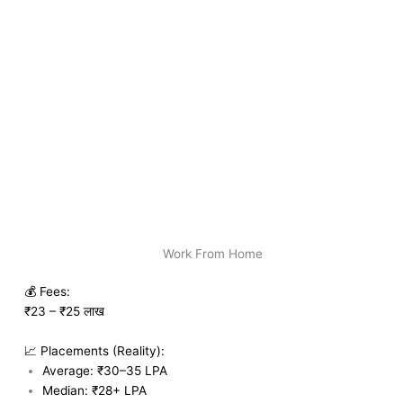
Work From Home
💰 Fees:
₹23 – ₹25 लाख
📈 Placements (Reality):
Average: ₹30–35 LPA
Median: ₹28+ LPA