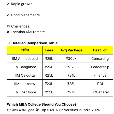
✔ Rapid growth
✔ Good placements
👎 Challenges:
❌ Location थोड़ा remote
📊
Detailed Comparison Table
कॉलेज
Fees
Avg Package
Best For
IIM Ahmedabad
₹25L
₹30L+
Consulting
IIM Bangalore
₹26L
₹32L
Leadership
IIM Calcutta
₹25L
₹31L
Finance
IIM Lucknow
₹23L
₹28L
ROI
IIM Kozhikode
₹22L
₹27L
IT/General
Which MBA College Should You Choose?
👉 अगर आपका goal है: Top 5 MBA Universities in India 2026