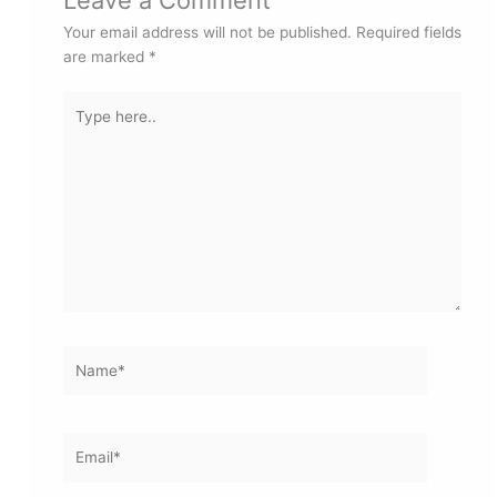
मानव-केंद्रित AI, जो लोगों के अधिकारों और गोपनीयता की रक्षा करे।
2️⃣ प्लैनेट (Planet)
पर्यावरण के अनुकूल और टिकाऊ AI तकनीक को बढ़ावा देना।
3️⃣ प्रोग्रेस (Progress)
समावेशी आर्थिक और तकनीकी विकास, जिससे समाज के हर वर्ग को लाभ मिले।
निष्कर्ष
AI जैसे भविष्य के महत्वपूर्ण विषय पर आयोजित अंतरराष्ट्रीय समिट में हुए इस विरोध
प्रदर्शन ने सुरक्षा व्यवस्था और राजनीतिक माहौल दोनों पर सवाल खड़े कर दिए हैं। जहां
एक ओर दुनिया AI के भविष्य पर चर्चा कर रही थी, वहीं दूसरी ओर इस घटना ने
कार्यक्रम का ध्यान कुछ समय के लिए राजनीति की ओर मोड़ दिया।
←
Previous Post
Next Post
→