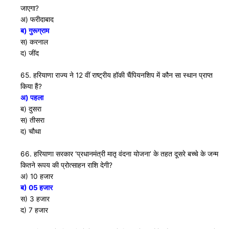
जाएगा?
अ) फरीदाबाद
ब) गुरूग्राम
स) करनाल
द) जींद
65. हरियाणा राज्य ने 12 वीं राष्ट्रीय हाॅकी चैंपियनशिप में कौन सा स्थान प्राप्त
किया हैं?
अ) पहला
ब) दुसरा
स) तीसरा
द) चौथा
66. हरियाणा सरकार ‘प्रधानमंत्री मातृ वंदना योजना’ के तहत दूसरे बच्चे के जन्म
कितने रूपय की प्रोत्साहन राशि देगी?
अ) 10 हजार
ब) 05 हजार
स) 3 हजार
द) 7 हजार