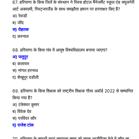
67. हरियाणा के किस जिलें के संस्थान ने स्विस होटल मैंनेजमैंट स्कूल एंड क्यूलनेरी
आर्ट अकादमी, स्विट्जरलैंड के साथ समझौता ज्ञापन पर हस्ताक्षर किए हैं?
अ) रेवाडी
ब) जींद
स) रोहतक
द) करनाल
68. हरियाणा के किस गांव में आयुष विश्वविद्यालय बनाया जाएगा?
अ) फतुपुर
ब) कलायत
स) नांगल हरनाथ
द) शेखुपुर दडौली
69. हरियाणा के किस शिक्षक को राष्ट्रीय शिक्षक गौरव अवाॅर्ड 2022 से सम्मानित
किया गया हैं?
अ) टंकेश्वर कुमार
ब) विवेक देव
स) परविंदर कौर
द) राजेश टांक
70. हरियाणा के सारथी स्वयं सहायता समूह को सरस आजीविका मेले में कौन सा