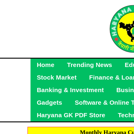
Skip
to
content
Home
Trending News
Ed
Stock Market
Finance & Loa
Banking & Investment
Busin
Gadgets
Software & Online 
Haryana GK PDF Store
Tech
Monthly Haryana Cu