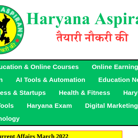
ucation & Online Courses
Online Earnin
n
AI Tools & Automation
Education N
ess & Startups
Health & Fitness
Hary
Tools
Haryana Exam
Digital Marketing
nology
rrent Affairs March 2022